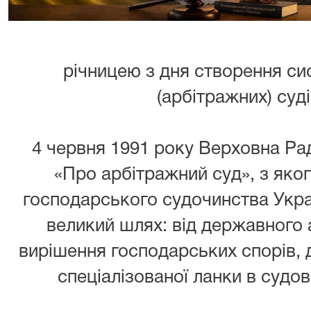
річницею з дня створення с
(арбітражних) суді
4 червня 1991 року Верховна Р
«Про арбітражний суд», з яког
господарського судочинства Украї
великий шлях: від державного а
вирішення господарських спорів, д
спеціалізованої ланки в судові