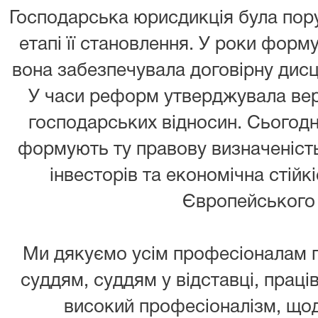
Господарська юрисдикція була пор
етапі її становлення. У роки форм
вона забезпечувала договірну дисци
У часи реформ утверджувала вер
господарських відносин. Сьогодн
формують ту правову визначеність,
інвесторів та економічна стійк
Європейського
Ми дякуємо усім професіоналам г
суддям, суддям у відставці, праців
високий професіоналізм, щод