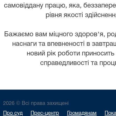
самовіддану працю, яка, беззапер
рівня якості здійснен
Бажаємо вам міцного здоровʼя, ро
наснаги та впевненості в завтра
новий рік роботи приносить 
справедливості та процв
2026 © Всі права захищені
Про суд
Прес-центр
Громадянам
Пока