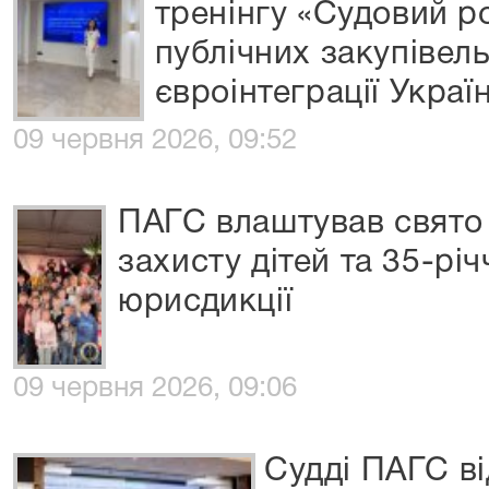
тренінгу «Судовий р
публічних закупівель
євроінтеграції Украї
09 червня 2026, 09:52
ПАГС влаштував свято 
захисту дітей та 35-рі
юрисдикції
09 червня 2026, 09:06
Судді ПАГС ві