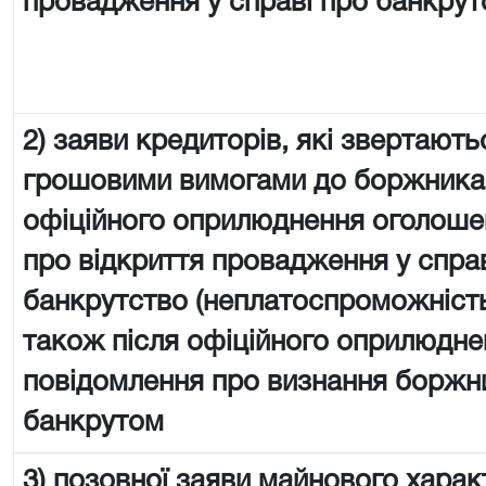
провадження у справі про банкрут
2) заяви кредиторів, які звертають
грошовими вимогами до боржника 
офіційного оприлюднення оголоше
про відкриття провадження у спра
банкрутство (неплатоспроможність
також після офіційного оприлюдне
повідомлення про визнання боржн
банкрутом
3) позовної заяви майнового харак