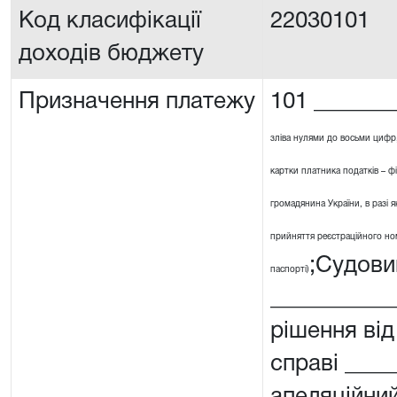
Код класифікації
22030101
доходів бюджету
Призначення платежу
101 _______
зліва нулями до восьми цифр
картки платника податків – ф
громадянина України, в разі я
прийняття реєстраційного номе
;Судови
паспорті)
__________
рішення від
справі ____