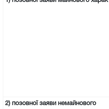
1) позовної заяви майнового харак
2) позовної заяви немайнового