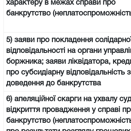
характеру в межах справи про
банкрутство (неплатоспроможніст
5) заяви про покладення солідарно
відповідальності на органи управл
боржника; заяви ліквідатора, кре
про субсидіарну відповідальність 
доведення до банкрутства
6) апеляційної скарги на ухвалу су
відкриття провадження у справі п
банкрутство (неплатоспроможність