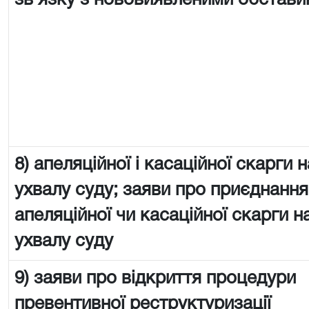
зв’язку з нововиявленими обстав
8) апеляційної і касаційної скарги н
ухвалу суду; заяви про приєднання
апеляційної чи касаційної скарги н
ухвалу суду
9) заяви про відкриття процедури
превентивної реструктуризації