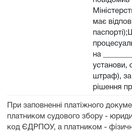
повідомив 
Міністерств
має відпов
паспорті);
процесуал
на _______
установи, о
штраф), з
рішення п
При заповненні платіжного докуме
платником судового збору - юрид
код ЄДРПОУ, а платником - фізич