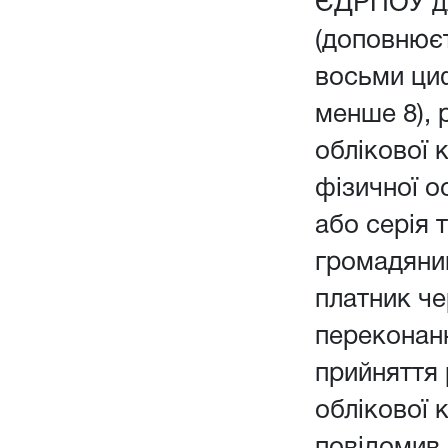
ЄДРПОУ дл
(доповнюєт
восьми ци
менше 8), 
облікової 
фізичної о
або серія 
громадянин
платник чер
переконанн
прийняття
облікової 