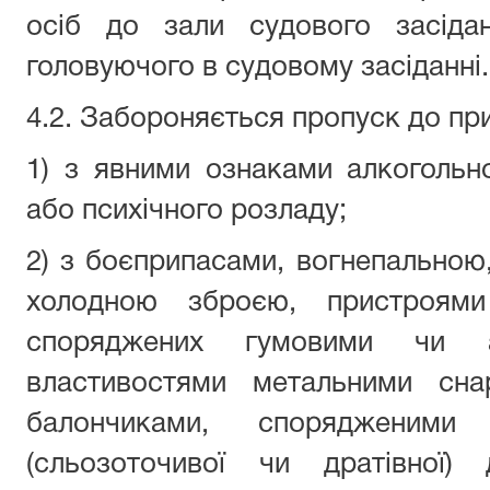
осіб до зали судового засіда
головуючого в судовому засіданні.
4.2. Забороняється пропуск до пр
1) з явними ознаками алкогольно
або психічного розладу;
2) з боєприпасами, вогнепальною
холодною зброєю, пристроями 
споряджених гумовими чи а
властивостями метальними снар
балончиками, спорядженими 
(сльозоточивої чи дратівної) 