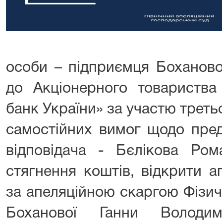
особи – підприємця Боханово
до Акціонерного товариств
банк України» за участю третьо
самостійних вимог щодо пред
відповідача - Бєлікова Ро
стягнення коштів, відкрити 
за апеляційною скаргою Фізич
Боханової Ганни Володи