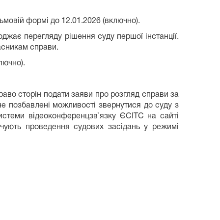
ьмовій формі до 12.01.2026 (включно).
коджає перегляду рішення суду першої інстанції.
асникам справи.
лючно).
раво сторін подати заяви про розгляд справи за
 не позбавлені можливості звернутися до суду з
истеми відеоконференцзв`язку ЄСІТС на сайті
чують проведення судових засідань у режимі