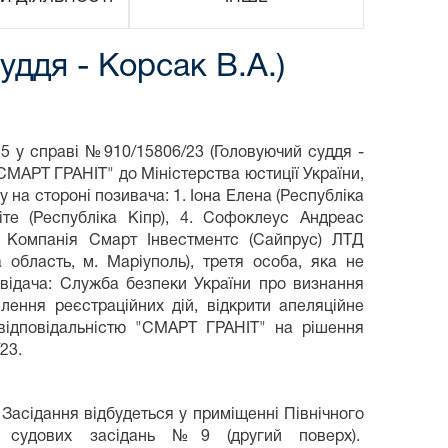
ддя - Корсак В.А.)
25 у справі №910/15806/23 (Головуючий суддя -
СМАРТ ГРАНІТ" до Міністерства юстиції України,
 на стороні позивача: 1. Іона Елена (Республіка
іте (Республіка Кіпр), 4. Софоклеус Андреас
 6. Компанія Смарт Інвестментс (Сайпрус) ЛТД
 область, м. Маріуполь), третя особа, яка не
відача: Служба безпеки України про визнання
лення реєстраційних дій, відкрити апеляційне
ідповідальністю "СМАРТ ГРАНІТ" на рішення
23.
 Засідання відбудеться у приміщенні Північного
л судових засідань №9 (другий поверх).