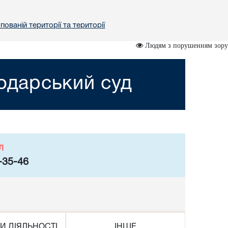
ованій території та території
Людям з порушенням зору
подарський суд
л
-35-46
И ДІЯЛЬНОСТІ
ІНШЕ