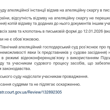
ду апеляційної інстанції відзив на апеляційну скаргу в пис
раїни, відсутність відзиву на апеляційну скаргу не переш
ня) копій відзиву та доданих до нього документів іншим уч
сіх заяв та клопотань в письмовій формі до 12.01.2026 (вк
ви не є обов`язковою.
 Північний апеляційний господарський суд роз`яснює про п
зі неможливості явки їх представників у судове засідання)
і в режимі відеоконференцзв`язку з використанням Підс
ду та учасникам судового процесу засобів, що забезпе
м законодавства.
рського суду надіслати учасникам провадження.
писання суддями та не підлягає оскарженню.
estr.court.gov.ua/Review/132892305