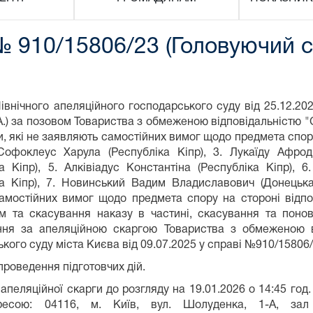
№ 910/15806/23 (Головуючий су
івнічного апеляційного господарського суду від 25.12.20
.) за позовом Товариства з обмеженою відповідальністю "
и, які не заявляють самостійних вимог щодо предмета спору
 Софоклеус Харула (Республіка Кіпр), 3. Лукаїду Афрод
ка Кіпр), 5. Алківіадус Константіна (Республіка Кіпр),
ка Кіпр), 7. Новинський Вадим Владиславович (Донецька
амостійних вимог щодо предмета спору на стороні відпо
м та скасування наказу в частині, скасування та понов
ня за апеляційною скаргою Товариства з обмеженою в
кого суду міста Києва від 09.07.2025 у справі №910/15806/
проведення підготовчих дій.
пеляційної скарги до розгляду на 19.01.2026 о 14:45 год.
дресою: 04116, м. Київ, вул. Шолуденка, 1-А, за