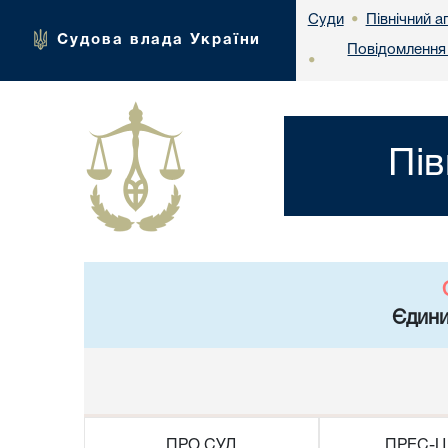
Північний а
Суди
•
Судова влада України
Повідомлення 
•
Пів
Єдини
ПРО СУД
ПРЕС-Ц