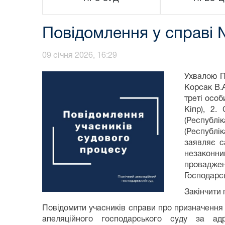
Повідомлення у справі 
09 січня 2026, 16:29
Ухвалою П
Корсак В.А
треті особ
Кіпр), 2.
(Республі
(Республі
заявляє с
незаконни
проваджен
Господарсь
Закінчити 
Повідомити учасників справи про призначення а
апеляційного господарського суду за а