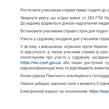
Роз`яснити учасникам справи право подати до су
Звернути увагу, що згідно вимог ст. 263 ГПК Ук
До відзиву додаються докази надсилання (надан
Встановити учасникам справи строк для подачі в
Участь у судовому засіданні для учасників спра
У зв`язку з військовою агресією проти України
їх відсутності, а також учасники справи (у ра
клопотанням про участь у судовому засіданн
https://vkz.court.gov.ua
або інших доступних су
відеоконференцзв`язку та відповідають вимога
Копію ухвали Північного апеляційного господа
Ухвала набирає законної сили з моменту її під
Електронний варіант за посиланням:
https://rey