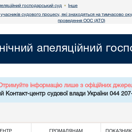
пеляційний господарський суд
Інше
•
учасників судового процесу, які знаходяться на тимчасово окуп
проведення ООС (АТО)
нічний апеляційний гос
Отримуйте інформацію лише з офіційних джере
й Контакт-центр судової влади України 044 207
ЕНТР
ГРОМАДЯНАМ
ПОКАЗНИК