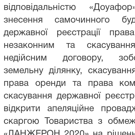
відповідальністю «Доуафо
знесення самочинного буд
державної реєстрації права
незаконним та скасуванн
недійсним договору, зоб
земельну ділянку, скасуванн
права оренди та права кому
скасування державної реєстра
відкрити апеляційне провад
скаргою Товариства з обмеж
«ЛАНЖЕРОН 2020» на рішення