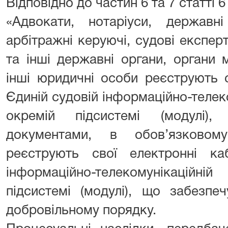
Відповідно до частин 6 та 7 статті 
«Адвокати, нотаріуси, державні
арбітражні керуючі, судові експер
та інші державні органи, органи 
інші юридичні особи реєструють с
Єдиній судовій інформаційно-телеко
окремій підсистемі (модулі)
документами, в обов’язковом
реєструють свої електронні ка
інформаційно-телекомунікаційні
підсистемі (модулі), що забезпе
добровільному порядку.