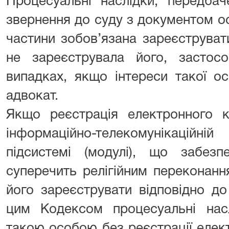
Процесуальні наслідки, передба
звернення до суду з документом осо
частини зобов’язана зареєструват
не зареєструвала його, засто
випадках, якщо інтереси такої о
адвокат.
Якщо реєстрація електронного к
інформаційно-телекомунікаційні
підсистемі (модулі), що забезп
суперечить релігійним переконанн
його зареєструвати відповідно до
цим Кодексом процесуальні нас
такою особою без реєстрації елект