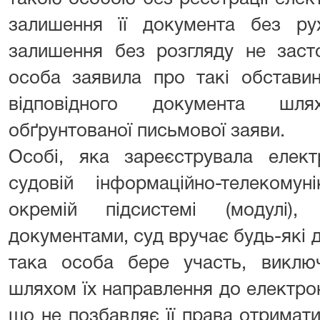
залишення її документа без ру
залишення без розгляду не заст
особа заявила про такі обстави
відповідного документа шл
обґрунтованої письмової заяви.
Особі, яка зареєструвала елект
судовій інформаційно-телекомун
окремій підсистемі (модулі)
документами, суд вручає будь-які д
така особа бере участь, виклю
шляхом їх направлення до електрон
що не позбавляє її права отримат