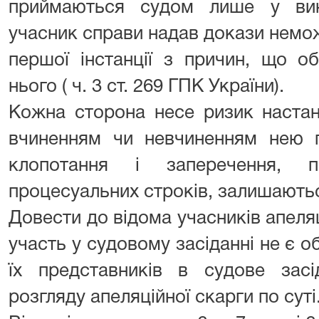
приймаються судом лише у вин
учасник справи надав докази немож
першої інстанції з причин, що о
нього ( ч. 3 ст. 269 ГПК України).
Кожна сторона несе ризик настанн
вчиненням чи невчиненням нею п
клопотання і заперечення, п
процесуальних строків, залишаютьс
Довести до відома учасників апеля
участь у судовому засіданні не є о
їх представників в судове за
розгляду апеляційної скарги по суті