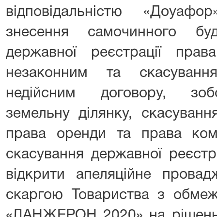
відповідальністю «Доуафо
знесення самочинного буд
державної реєстрації права
незаконним та скасуванн
недійсним договору, зоб
земельну ділянку, скасуванн
права оренди та права кому
скасування державної реєстра
відкрити апеляційне провад
скаргою Товариства з обмеж
«ЛАНЖЕРОН 2020» на рішення