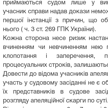
приймаються судом лише у вин
учасник справи надав докази немож
першої інстанції з причин, що о
нього ( ч. 3 ст. 269 ГПК України).
Кожна сторона несе ризик настанн
вчиненням чи невчиненням нею п
клопотання і заперечення, п
процесуальних строків, залишаютьс
Довести до відома учасників апеля
участь у судовому засіданні не є о
їх представників в судове за
розгляду апеляційної скарги по суті