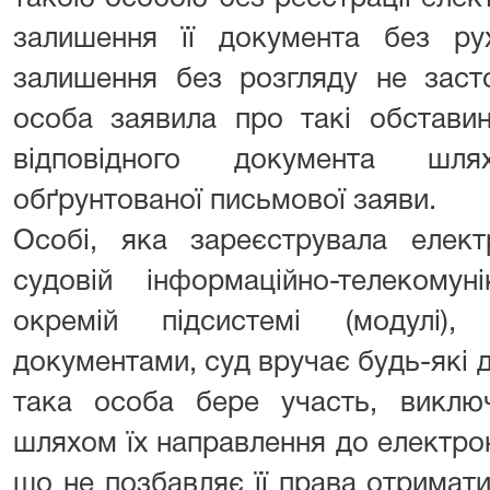
залишення її документа без ру
залишення без розгляду не заст
особа заявила про такі обстави
відповідного документа шл
обґрунтованої письмової заяви.
Особі, яка зареєструвала елект
судовій інформаційно-телекомун
окремій підсистемі (модулі)
документами, суд вручає будь-які д
така особа бере участь, виклю
шляхом їх направлення до електрон
що не позбавляє її права отримат