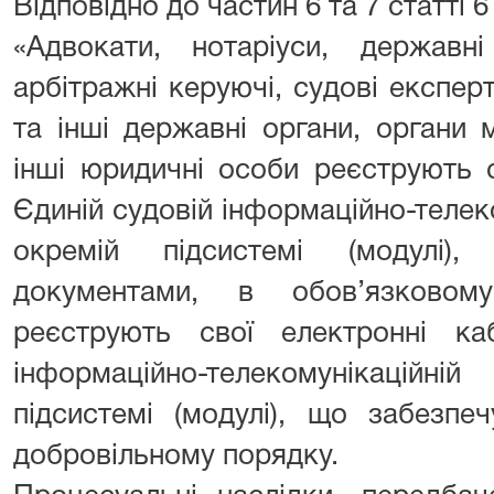
Відповідно до частин 6 та 7 статті 
«Адвокати, нотаріуси, державні
арбітражні керуючі, судові експер
та інші державні органи, органи 
інші юридичні особи реєструють с
Єдиній судовій інформаційно-телеко
окремій підсистемі (модулі)
документами, в обов’язковом
реєструють свої електронні ка
інформаційно-телекомунікаційні
підсистемі (модулі), що забезпе
добровільному порядку.