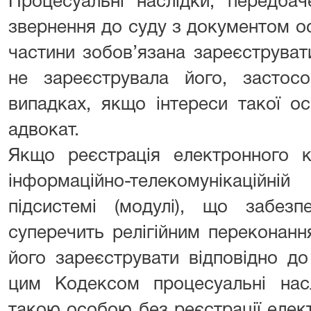
Процесуальні наслідки, передба
звернення до суду з документом осо
частини зобов’язана зареєструват
не зареєструвала його, засто
випадках, якщо інтереси такої о
адвокат.
Якщо реєстрація електронного к
інформаційно-телекомунікаційні
підсистемі (модулі), що забезп
суперечить релігійним переконанн
його зареєструвати відповідно до
цим Кодексом процесуальні нас
такою особою без реєстрації елект