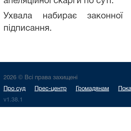
апеляційної скарги по суті.
Ухвала набирає законної
підписання.
2026 © Всі права захищені
Про суд
Прес-центр
Громадянам
Пока
v1.38.1