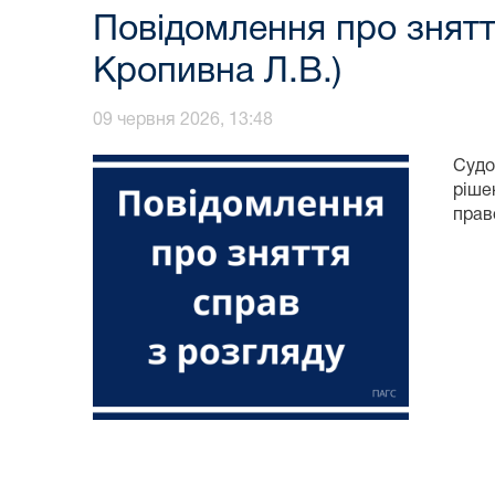
Повідомлення про знятт
Кропивна Л.В.)
09 червня 2026, 13:48
Судо
ріше
прав