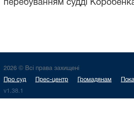
перебуванням судді Коробенка Г
2026 © Всі права захищені
Про суд
Прес-центр
Громадянам
Пока
v1.38.1