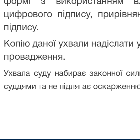
формі з використанням вл
цифрового підпису, прирівня
підпису.
Копію даної ухвали надіслати
провадження.
Ухвала суду набирає законної сил
суддями та не підлягає оскарженню