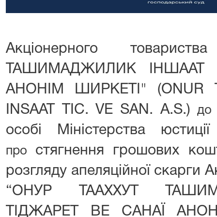
Акціонерного товарист
ТАШИМАДЖИЛИК ІНШААТ Т
АНОНІМ ШИРКЕТІ" (ONUR T
INSAAT TIC. VE SAN. A.S.)
д
особі Міністерства юстиції
стягнення грошових кош
про
розгляду апеляційної скарги 
“ОНУР ТААХХУТ ТАШИ
ТІДЖАРЕТ ВЕ САНАЇ АНОН