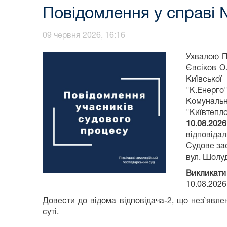
Повідомлення у справі 
09 червня 2026, 16:16
Ухвалою П
Євсіков О.
Київської
"К.Енерго
Комунальн
"Київтепл
10.08.20
відповіда
Судове зас
вул. Шолуд
Викликати
10.08.2026
Довести до відома відповідача-2, що нез`явл
суті.