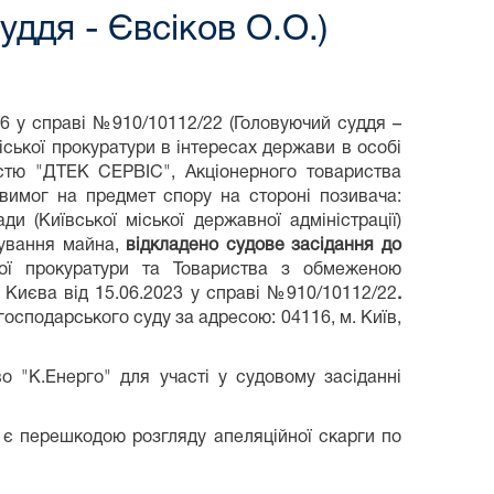
ддя - Євсіков О.О.)
26 у справі №910/10112/22 (Головуючий суддя –
іської прокуратури в інтересах держави в особі
істю "ДТЕК СЕРВІС", Акціонерного товариства
 вимог на предмет спору на стороні позивача:
и (Київської міської державної адміністрації)
бування майна,
відкладено судове засідання до
ої прокуратури та Товариства з обмеженою
 Києва від 15.06.2023 у справі №910/10112/22
.
господарського суду за адресою: 04116, м. Київ,
.
о "К.Енерго" для участі у судовому засіданні
 є перешкодою розгляду апеляційної скарги по