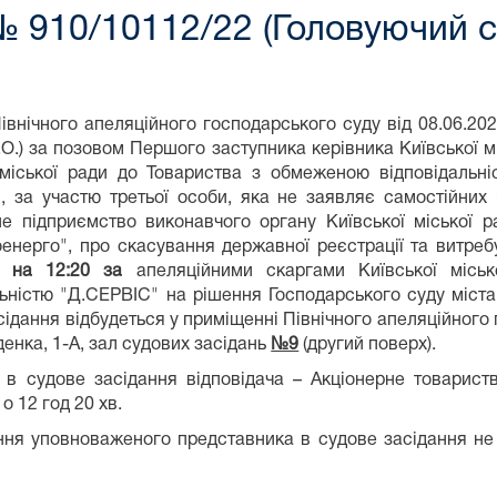
№ 910/10112/22 (Головуючий су
івнічного апеляційного господарського суду від 08.06.20
О.) за позовом Першого заступника керівника Київської м
 міської ради до Товариства з обмеженою відповідальн
", за участю третьої особи, яка не заявляє самостійних
е підприємство виконавчого органу Київської міської рад
оенерго", про скасування державної реєстрації та витре
26 на 12:20
за
апеляційними скаргами Київської міськ
льністю "Д.СЕРВІС" на рішення Господарського суду міста
ідання відбудеться у приміщенні Північного апеляційного 
енка, 1-А, зал судових засідань
№9
(другий поверх)
в судове засідання відповідача – Акціонерне товариств
 о 12 год 20 хв.
ення уповноваженого представника в судове засідання не