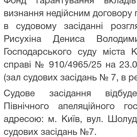
Фонд гарантування вкладі
визнання недійсним договору 
в судовому засіданні розгл
Рисухіна Дениса Володим
Господарського суду міста К
справі № 910/4965/25 на 23.0
(зал судових засідань № 7, в р
Судове засідання відбуд
Північного апеляційного го
адресою: м. Київ, вул. Шолуд
судових засідань №7.