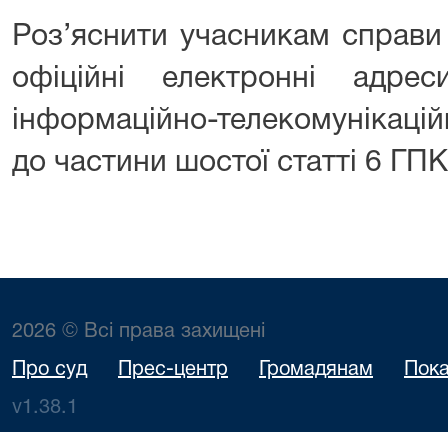
Роз’яснити учасникам справи
офіційні електронні адре
інформаційно-телекомунікацій
до частини шостої статті 6 ГП
2026 © Всі права захищені
Про суд
Прес-центр
Громадянам
Пока
v1.38.1