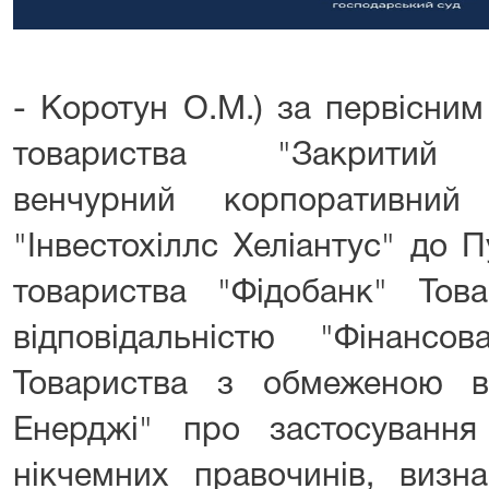
- Коротун О.М.) за первісни
товариства "Закритий н
венчурний корпоративний
"Інвестохіллс Хеліантус" до 
товариства "Фідобанк" То
відповідальністю "Фінансо
Товариства з обмеженою ві
Енерджі" про застосування 
нікчемних правочинів, визн