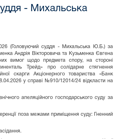
суддя - Михальська
2026 (Головуючий суддя - Михальська Ю.Б.) за
менка Андрія Вікторовича та Кузьменка Євгена
йних вимог щодо предмета спору, на стороні
тиненталь Трейд» про солідарне стягнення
ійної скарги Акціонерного товариства «Банк
8.04.2026 у справі №910/12014/24 відкласти на
внічного апеляційного господарського суду за
ференції поза межами приміщення суду: Гненний
асідання.