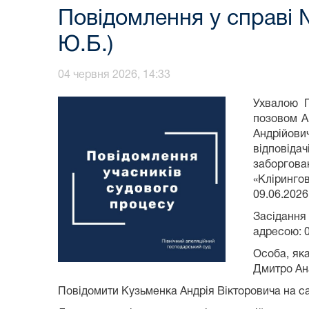
Повідомлення у справі 
Ю.Б.)
04 червня 2026, 14:33
Ухвалою П
позовом А
Андрійови
відповід
заборгова
«Кліринго
09.06.2026 
Засідання
адресою: 0
Особа, як
Дмитро Ана
Повідомити Кузьменка Андрія Вікторовича на сай