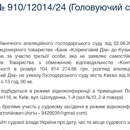
№ 910/12014/24 (Головуючий 
івнічного апеляційного господарського суду від 02.06.
кціонерного товариства «Банк «Кліринговий Дім» до Кузь
ча за участю третьої особи, яка не заявляє самості
ачів: Товариства з обмеженою відповідальністю «Кон
ності в розмірі 104 914 274,68 грн, розгляд апеляц
вий Дім» на ухвалу Господарського суду міста Києва від 0
о 13 год. 00 хв.
 відбудеться в режимі відеоконференції в приміщенні Пі
4116, м. Київ, вул. Шолуденка, 1-А (зал №10, 2-й поверх).
а братиме участь у судовому засіданні в режимі відеокон
толійович (логін – 9429035@gmail.com).
ті судової влади України про дату, час та місце судового з