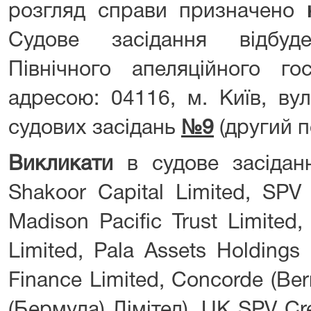
розгляд справи призначено
Судове засідання відбуд
Північного апеляційного го
адресою: 04116, м. Київ, ву
судових засідань
№9
(други
Викликати
в судове засіданн
Shakoor Capital Limited, SPV 
Madison Pacific Trust Limited
Limited, Pala Assets Holdings
Finance Limited, Concorde (Be
(Бермуда) Лімітед), UK SPV Cre