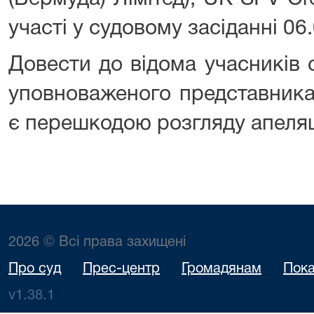
участі у судовому засіданні 06.
Довести до відома учасників 
уповноваженого представника
є перешкодою розгляду апеляці
2026 © Всі права захищені
Про суд
Прес-центр
Громадянам
Пока
v1.38.1